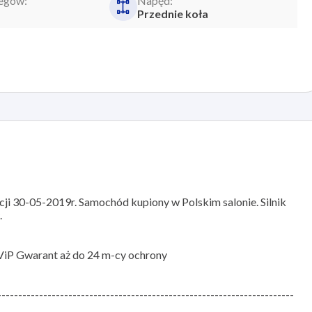
iegów:
Napęd:
Przednie koła
cji 30-05-2019r. Samochód kupiony w Polskim salonie. Silnik
.
ViP Gwarant aż do 24 m-cy ochrony
-----------------------------------------------------------------------