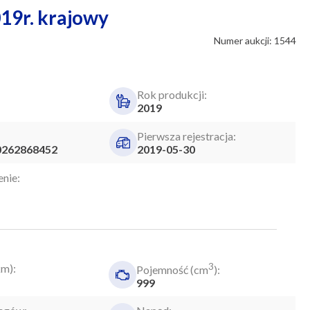
19r. krajowy
Numer aukcji: 1544
Rok produkcji:
2019
Pierwsza rejestracja:
262868452
2019-05-30
nie:
3
km):
Pojemność (cm
):
999