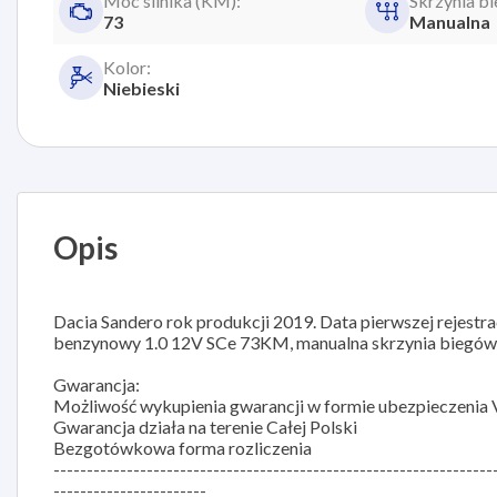
Moc silnika (KM):
Skrzynia b
73
Manualna
Kolor:
Niebieski
Opis
Dacia Sandero rok produkcji 2019. Data pierwszej rejestra
benzynowy 1.0 12V SCe 73KM, manualna skrzynia biegów
Gwarancja:
Możliwość wykupienia gwarancji w formie ubezpieczenia 
Gwarancja działa na terenie Całej Polski
Bezgotówkowa forma rozliczenia
------------------------------------------------------------------
-----------------------