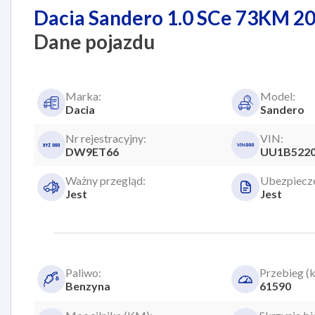
Dacia Sandero 1.0 SCe 73KM 20
Dane pojazdu
Marka:
Model:
Dacia
Sandero
Nr rejestracyjny:
VIN:
DW9ET66
UU1B5220
Ważny przegląd:
Ubezpiecze
Jest
Jest
Paliwo:
Przebieg (
Benzyna
61590