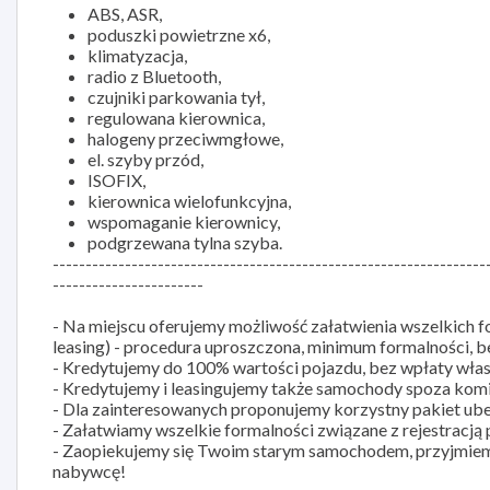
ABS, ASR,
poduszki powietrzne x6,
klimatyzacja,
radio z Bluetooth,
czujniki parkowania tył,
regulowana kierownica,
halogeny przeciwmgłowe,
el. szyby przód,
ISOFIX,
kierownica wielofunkcyjna,
wspomaganie kierownicy,
podgrzewana tylna szyba.
------------------------------------------------------------------
-----------------------
- Na miejscu oferujemy możliwość załatwienia wszelkich f
leasing) - procedura uproszczona, minimum formalności, 
- Kredytujemy do 100% wartości pojazdu, bez wpłaty wła
- Kredytujemy i leasingujemy także samochody spoza kom
- Dla zainteresowanych proponujemy korzystny pakiet ub
- Załatwiamy wszelkie formalności związane z rejestracj
- Zaopiekujemy się Twoim starym samochodem, przyjmiem
nabywcę!