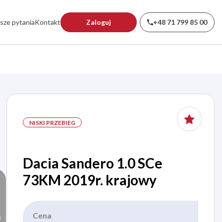
sze pytania
Kontakt
Zaloguj
+48 71 799 85 00
NISKI PRZEBIEG
Dacia Sandero 1.0 SCe
73KM 2019r. krajowy
Cena