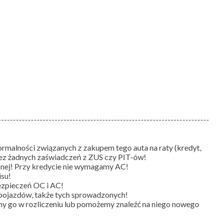
-----------------------------------------------------------------------
ormalności związanych z zakupem tego auta na raty (kredyt,
bez żadnych zaświadczeń z ZUS czy PIT-ów!
snej! Przy kredycie nie wymagamy AC!
isu!
ezpieczeń OC i AC!
ą pojazdów, także tych sprowadzonych!
y go w rozliczeniu lub pomożemy znaleźć na niego nowego