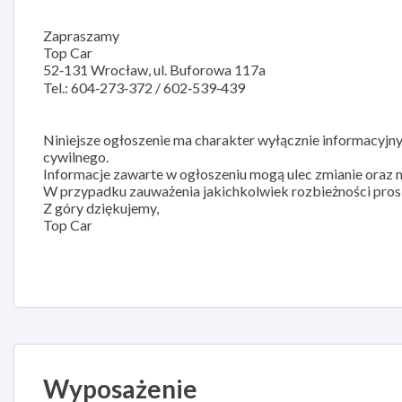
Zapraszamy
Top Car
52‑131 Wrocław, ul. Buforowa 117a
Tel.: 604‑273‑372 / 602‑539‑439
Niniejsze ogłoszenie ma charakter wyłącznie informacyjny 
cywilnego.
Informacje zawarte w ogłoszeniu mogą ulec zmianie oraz m
W przypadku zauważenia jakichkolwiek rozbieżności prosi
Z góry dziękujemy,
Top Car
Wyposażenie